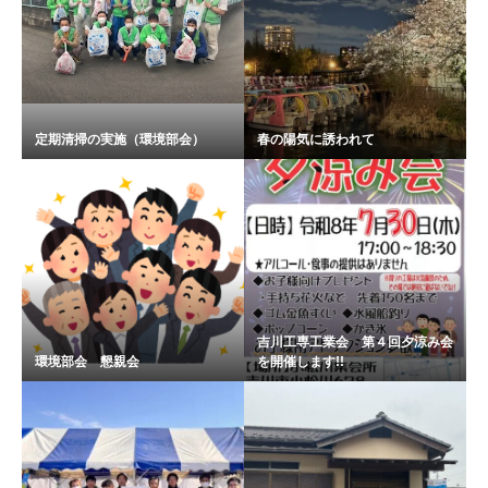
定期清掃の実施（環境部会）
春の陽気に誘われて
吉川工専工業会 第４回夕涼み会
環境部会 懇親会
を開催します!!