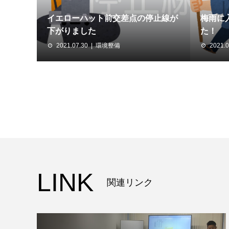
イエローハット前交差点の停止線が
梅雨に
下がりました
た！
2021.07.30
環境整備
2021.0
LINK
関連リンク