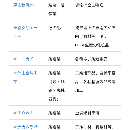
東西物流㈱
運輸・通
貨物の全国輸送
信業
東都クリエー
その他
発展途上の東南アジア
ト㈱
向け商材等 例：
ODM生産の化粧品
㈱トーカイ
製造業
各種ネジ製造販売
㈲外山金属工
製造業
工業用部品、自動車部
業
（鉄・非
品、各種精密製品製造
鉄・機械
加工
器具）
㈱ＴＯＷＡ
製造業
金属焼付塗装
㈱ナカムラ精
製造業
アルミ材・真鍮材等、