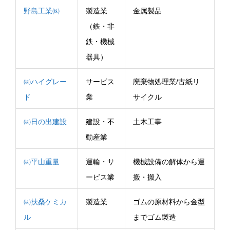
野島工業㈱
製造業
金属製品
（鉄・非
鉄・機械
器具）
㈱ハイグレー
サービス
廃棄物処理業/古紙リ
ド
業
サイクル
㈱日の出建設
建設・不
土木工事
動産業
㈱平山重量
運輸・サ
機械設備の解体から運
ービス業
搬・搬入
㈱扶桑ケミカ
製造業
ゴムの原材料から金型
ル
までゴム製造