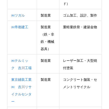
ド）
㈱ツガル
製造業
ゴム加工、設計、製作
㈱帝都建工
製造業
重軽量鉄骨・建築金物
（鉄・非
鉄・機械
器具）
㈱テルミッ
製造業
レーザー加工・大型焼
ク 吉川工場
付塗装
東京鋪装工業
製造業
コンクリート舗装・セ
㈱ 吉川リサ
メントリサイクル
イクルセンタ
ー