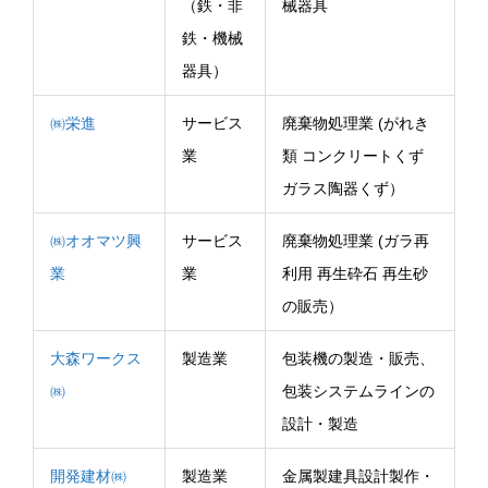
（鉄・非
械器具
鉄・機械
器具）
㈱栄進
サービス
廃棄物処理業 (がれき
業
類 コンクリートくず
ガラス陶器くず）
㈱オオマツ興
サービス
廃棄物処理業 (ガラ再
業
業
利用 再生砕石 再生砂
の販売）
大森ワークス
製造業
包装機の製造・販売、
㈱
包装システムラインの
設計・製造
開発建材㈱
製造業
金属製建具設計製作・