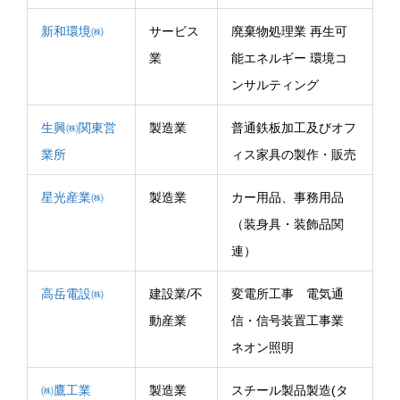
新和環境㈱
サービス
廃棄物処理業 再生可
業
能エネルギー 環境コ
ンサルティング
生興㈱関東営
製造業
普通鉄板加工及びオフ
業所
ィス家具の製作・販売
星光産業㈱
製造業
カー用品、事務用品
（装身具・装飾品関
連）
高岳電設㈱
建設業/不
変電所工事 電気通
動産業
信・信号装置工事業
ネオン照明
㈱鷹工業
製造業
スチール製品製造(タ