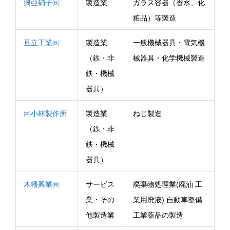
興亞硝子㈱
製造業
ガラス容器（香水、化
粧品）等製造
亘立工業㈱
製造業
一般機械器具・電気機
（鉄・非
械器具・化学機械製造
鉄・機械
器具）
㈱小林製作所
製造業
ねじ製造
（鉄・非
鉄・機械
器具）
木幡興業㈱
サービス
廃棄物処理業(廃油 工
業・その
業用廃液) 自動車整備
他製造業
工業薬品の製造