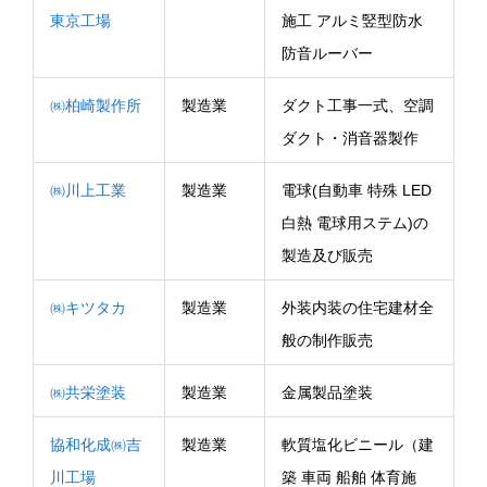
東京工場
施工 アルミ竪型防水
防音ルーバー
㈱柏崎製作所
製造業
ダクト工事一式、空調
ダクト・消音器製作
㈱川上工業
製造業
電球(自動車 特殊 LED
白熱 電球用ステム)の
製造及び販売
㈱キツタカ
製造業
外装内装の住宅建材全
般の制作販売
㈱共栄塗装
製造業
金属製品塗装
協和化成㈱吉
製造業
軟質塩化ビニール（建
川工場
築 車両 船舶 体育施