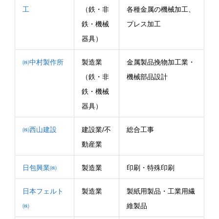
工
（鉄・非
各種金属の機械加工、
鉄・機械
プレス加工
器具）
㈱中村製作所
製造業
金属製品挽物加工業・
（鉄・非
機械部品設計
鉄・機械
器具）
㈱西山建設
建設業/不
総合工事
動産業
日包興業㈱
製造業
印刷・特殊印刷
日本フェルト
製造業
製紙用製品・工業用繊
㈱
維製品