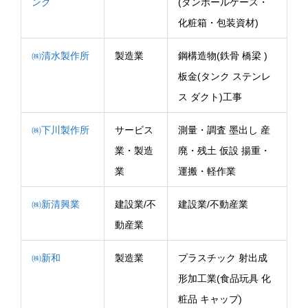
ング
(ダンボールケース・
化粧箱・包装資材)
㈱清水製作所
製造業
鋼構造物(鉄骨 橋梁 )
板金(タンク ステンレ
ス ダクト)工事
㈱下川製作所
サービス
測量・調査 墨出し 産
業・製造
廃・残土 仮設 揚重・
業
運搬・軽作業
㈱新清興業
建設業/不
建設業/不動産業
動産業
㈱新和
製造業
プラスチック 射出成
形加工業(食品玩具 化
粧品 キャップ)