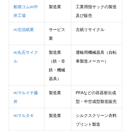
船堀ゴム㈱中
製造業
工業用指サックの製造
井工場
及び販売
㈲北信紙業
サービス
古紙リサイクル
業
㈱丸石サイク
製造業
運輸用機械器具（自転
ル
（鉄・非
車製造メーカー）
鉄・機械
器具）
㈱マルイチ藤
製造業
PFAなどの容器射出成
井
型・中空成型製造販売
㈱マルタキ
製造業
シルクスクリーン衣料
プリント製造