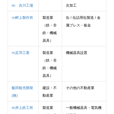
㈱ 吉川工場
次加工
㈲畔上製作所
製造業
缶 / 缶詰用缶製造 / 金
（鉄・非
属プレス・板金
鉄・機械
器具）
㈲足羽工業
製造業
機械器具設置
（鉄・非
鉄・機械
器具）
飯田観光開発
建設・不
その他の不動産業
(株)
動産業
㈱井上鉄工所
製造業
一般機械器具・電気機