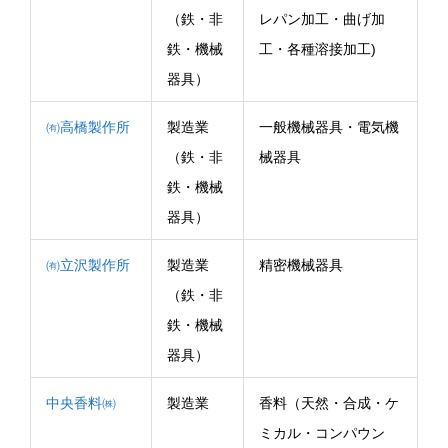
（鉄・非
レパン加工・曲げ加
鉄・機械
工・各種溶接加工)
器具）
㈲高橋製作所
製造業
一般機械器具・電気機
（鉄・非
械器具
鉄・機械
器具）
㈲立沢製作所
製造業
精密機械器具
（鉄・非
鉄・機械
器具）
中央香料㈱
製造業
香料（天然・合成・ケ
ミカル・コンパウン