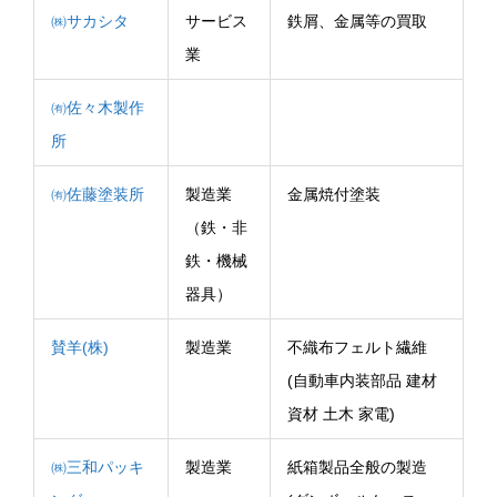
㈱サカシタ
サービス
鉄屑、金属等の買取
業
㈲佐々木製作
所
㈲佐藤塗装所
製造業
金属焼付塗装
（鉄・非
鉄・機械
器具）
賛羊(株)
製造業
不織布フェルト繊維
(自動車内装部品 建材
資材 土木 家電)
㈱三和パッキ
製造業
紙箱製品全般の製造