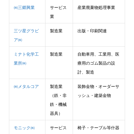
㈱三郷興業
サービス
産業廃棄物処理事業
業
三ツ星グラビ
製造業
出版・印刷関連
ア㈱
ミナト化学工
製造業
自動車用、工業用、医
業所㈱
療用のゴム製品の設
計、製造
㈱メタルコア
製造業
装飾金物・オーダーサ
（鉄・非
ッシュ・建築金物
鉄・機械
器具）
モニック㈱
サービス
椅子・テーブル等什器