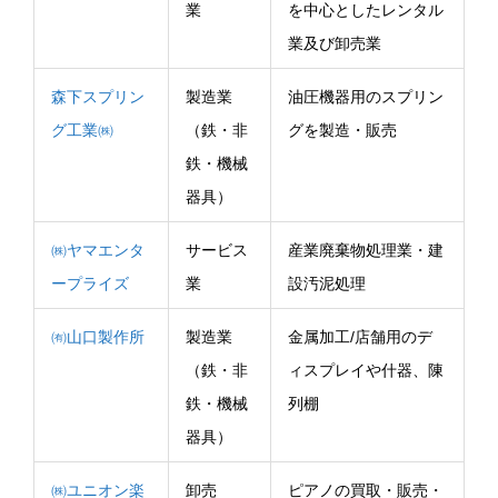
業
を中心としたレンタル
業及び卸売業
森下スプリン
製造業
油圧機器用のスプリン
グ工業㈱
（鉄・非
グを製造・販売
鉄・機械
器具）
㈱ヤマエンタ
サービス
産業廃棄物処理業・建
ープライズ
業
設汚泥処理
㈲山口製作所
製造業
金属加工/店舗用のデ
（鉄・非
ィスプレイや什器、陳
鉄・機械
列棚
器具）
㈱ユニオン楽
卸売
ピアノの買取・販売・