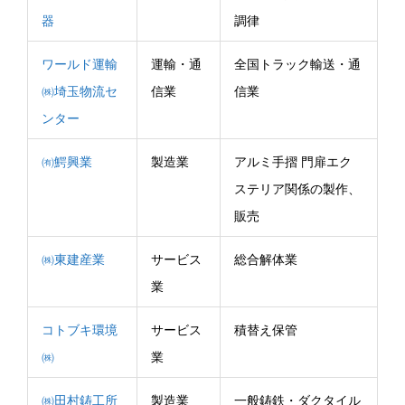
器
調律
ワールド運輸
運輸・通
全国トラック輸送・通
㈱埼玉物流セ
信業
信業
ンター
㈲鰐興業
製造業
アルミ手摺 門扉エク
ステリア関係の製作、
販売
㈱東建産業
サービス
総合解体業
業
コトブキ環境
サービス
積替え保管
㈱
業
㈱田村鋳工所
製造業
一般鋳鉄・ダクタイル