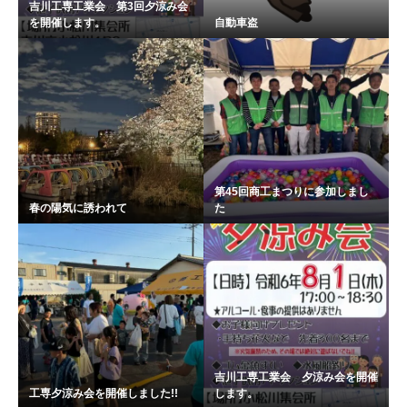
吉川工専工業会 第3回夕涼み会
を開催します。
自動車盗
第45回商工まつりに参加しまし
春の陽気に誘われて
た
吉川工専工業会 夕涼み会を開催
工専夕涼み会を開催しました!!
します。