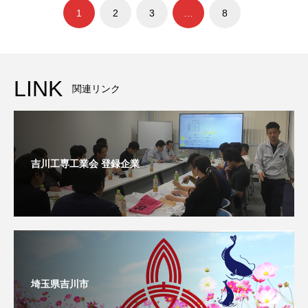
1
2
3
…
8
LINK
関連リンク
吉川工専工業会 登録企業
埼玉県吉川市