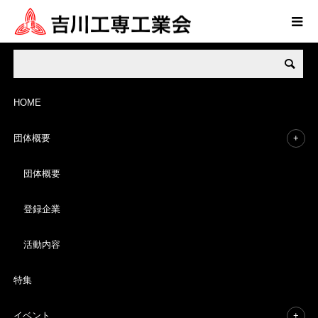
BLOG
ブログ情報
HOME
団体概要
団体概要
吉川工専工業会の活動記録
登録企業
吉川工専工業会の活動記録を掲載しております。
活動内容
特集
イベント