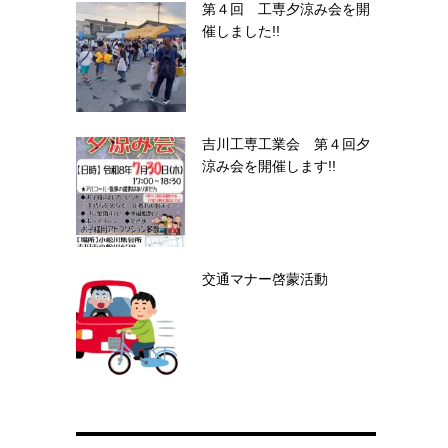
第４回 工専夕涼み会を開
催しました!!
吉川工専工業会 第４回夕
涼み会を開催します!!
交通マナー啓蒙活動