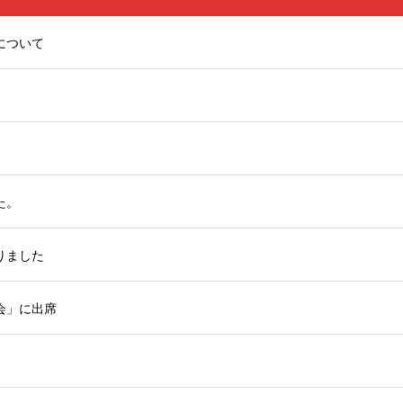
について
た。
りました
会」に出席