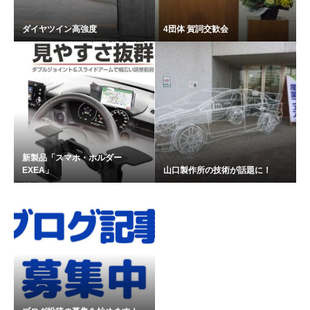
ダイヤツイン高強度
4団体 賀詞交歓会
新製品「スマホ・ホルダー
EXEA」
山口製作所の技術が話題に！