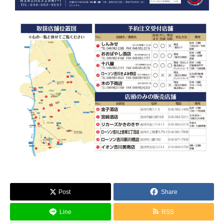
Post
Share
Line
RSS