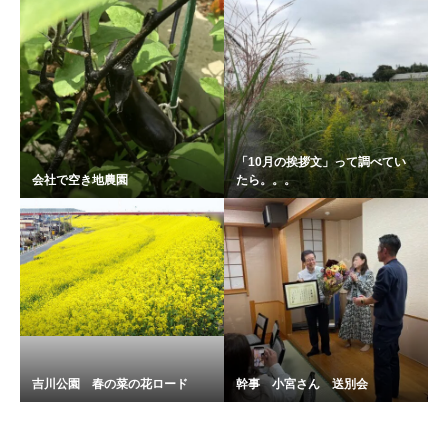
「10月の挨拶文」って調べてい
会社で空き地農園
たら。。。
吉川公園 春の菜の花ロード
幹事 小宮さん 送別会