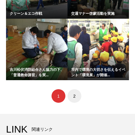
クリーン＆エコ作戦
交通マナー啓蒙活動を実施
吉川松伏消防組合さん協力の下、
市内で環境の大切さを伝えるイベ
「普通救命講習」を実...
ント「環境展」が開催...
1
2
LINK
関連リンク