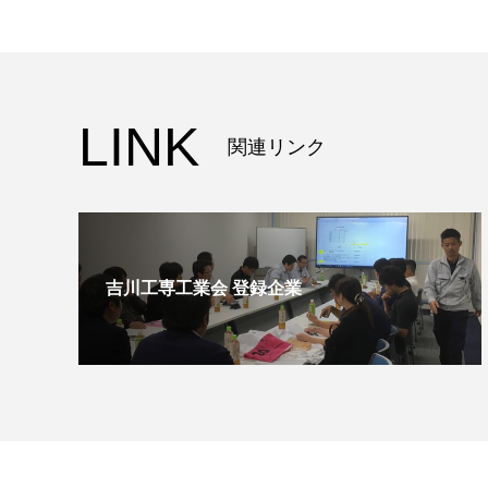
LINK
関連リンク
吉川工専工業会 登録企業