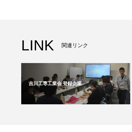
LINK
関連リンク
吉川工専工業会 登録企業